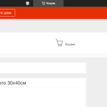
Кошик
е ціни
Кошик
ото 30х40см