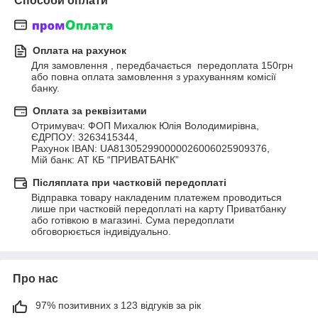
Способи оплати
Оплата на рахунок
Для замовлення , передбачається  передоплата 150грн 
або повна оплата замовлення з урахуванням комісії 
банку.
Оплата за реквізитами
Отримувач: ФОП Михалюк Юлія Володимирівна, 

ЄДРПОУ: 3263415344, 

Рахунок IBAN: UA813052990000026006025909376, 

Мій банк: АТ КБ “ПРИВАТБАНК”
Післяплата при частковій передоплаті
Відправка товару накладеним платежем проводиться 
лише при частковій передоплаті на карту Приватбанку 
або готівкою в магазині. Сума передоплати 
обговорюється індивідуально.
Про нас
97% позитивних з 123 відгуків за рік