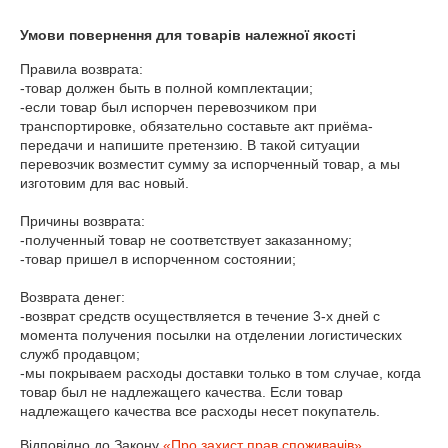
Умови повернення для товарів належної якості
Правила возврата:

-товар должен быть в полной комплектации;

-если товар был испорчен перевозчиком при 
транспортировке, обязательно составьте акт приёма-
передачи и напишите претензию. В такой ситуации 
перевозчик возместит сумму за испорченный товар, а мы 
изготовим для вас новый.

Причины возврата:

-полученный товар не соответствует заказанному;

-товар пришел в испорченном состоянии;

Возврата денег:

-возврат средств осуществляется в течение 3-х дней с 
момента получения посылки на отделении логистических 
служб продавцом;

-мы покрываем расходы доставки только в том случае, когда 
товар был не надлежащего качества. Если товар 
надлежащего качества все расходы несет покупатель.
Відповідно до Закону
«Про захист прав споживачів»
,