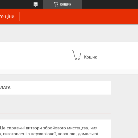
Кошик
е ціни
Кошик
ПЛАТА
. Це справжні витвори збройового мистецтва, чия
з, виготовлені з нержавіючої, кованою, дамаської