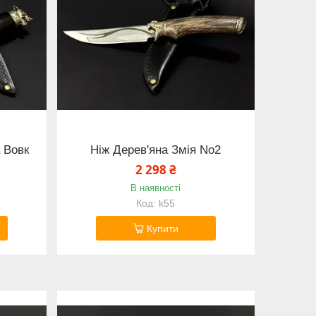
 Вовк
Ніж Дерев'яна Змія No2
2 298 ₴
В наявності
k55
Купити