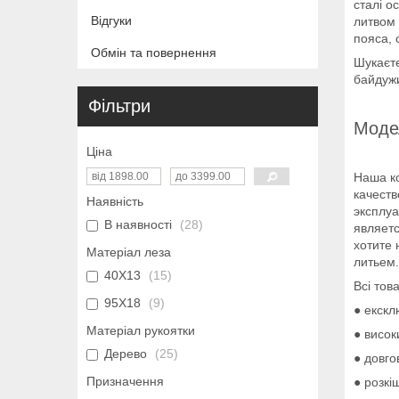
сталі о
Відгуки
литвом 
пояса, о
Обмін та повернення
Шукаєте
байдуж
Фільтри
Модел
Ціна
Наша к
качеств
Наявність
эксплуа
В наявності
28
являетс
хотите 
Матеріал леза
литьем.
40Х13
15
Всі тов
95Х18
9
● екскл
Матеріал рукоятки
● висок
Дерево
25
● довго
Призначення
● розкі