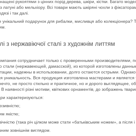
снащені рукоятями з цінних порід дерева, шкіри, кістки. Багато моде
з латуні або мельхіору. Всі товари мають шкіряні чохли з фіксатора
дязі і так далі.
 унікальний подарунок для рибалки, мисливця або колекціонера? Ту
им.
і з нержавіючої сталі з художнім литтям
омпания сотрудничает только с проверенными производителями, 
о стали (нержавеющей, дамасской), из которой изготовлены данные
тации, надежны в использовании, долго остаются острыми. Однак
я уникальность. Вся продукция изготовлена мастерами и являетс
нечто, не просто стильно и практичное, но и дорого выглядящее, 
 В наявності різні мотиви, квіткових орнаментів, до зображень твари
ари характеризуються:
юзивністю;
им якістю;
вічністю (така річ цілком може стати «батьківським ножем», а після і
шним зовнішнім виглядом.