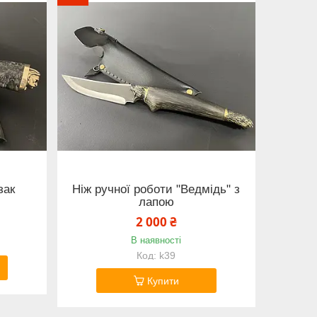
зак
Ніж ручної роботи "Ведмідь" з
лапою
2 000 ₴
В наявності
k39
Купити