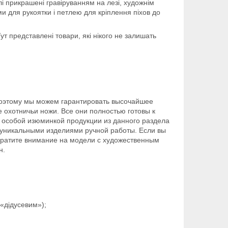
лі прикрашені гравіруванням на лезі, художнім
ми для рукоятки і петлею для кріплення піхов до
т представлені товари, які нікого не залишать
поэтому мы можем гарантировать высочайшее
 охотничьи ножи. Все они полностью готовы к
о особой изюминкой продукции из данного раздела
я уникальными изделиями ручной работы. Если вы
обратите внимание на модели с художественным
н.
 «дідусевим»);