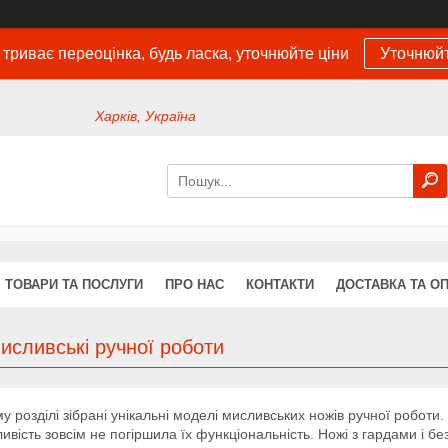
 триває переоцінка, будь ласка, уточнюйте ціни
Уточнюйт
Харків, Україна
ТОВАРИ ТА ПОСЛУГИ
ПРО НАС
КОНТАКТИ
ДОСТАВКА ТА О
исливські ручної роботи
у розділі зібрані унікальні моделі мисливських ножів ручної роботи
ивість зовсім не погіршила їх функціональність. Ножі з гардами і бе