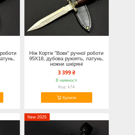
 роботи
Ніж Кортік "Вовк" ручної роботи
латунь,
95Х18, дубова рукоять, латунь,
ножни шкіряні
3 399 ₴
В наявності
k74
Купити
New 2025