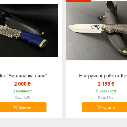
Ніж "Вишиванка синя"
Ніж ручної роботи Ко
2 000 ₴
2 198 ₴
В наявності
В наявності
k38
k05
Купити
Купити