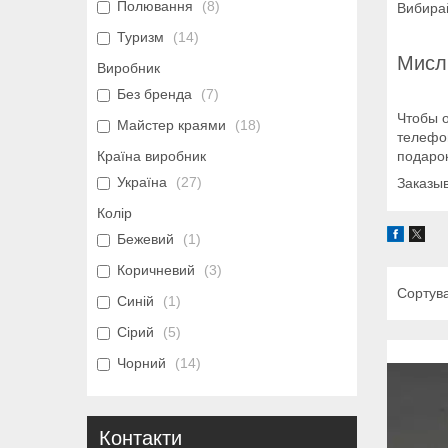
Полювання
8
Вибирай
Туризм
14
Мисли
Виробник
Без бренда
7
Чтобы 
Майстер краями
18
телефон
подарок
Країна виробник
Україна
27
Заказы
Колір
Бежевий
1
Коричневий
3
Синій
1
Сірий
5
Чорний
14
Контакти