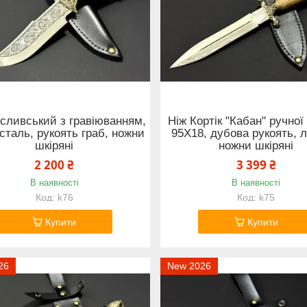
сливський з гравіюванням,
Ніж Кортік "Кабан" ручної
сталь, рукоять граб, ножни
95Х18, дубова рукоять, 
шкіряні
ножни шкіряні
2 200 ₴
3 399 ₴
В наявності
В наявності
k76
k75
Купити
Купити
26
New 2026