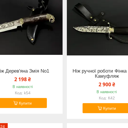
іж Дерев'яна Змія No1
Ніж ручної роботи Фінк
Камуфляж
2 198 ₴
2 900 ₴
В наявності
В наявності
k54
К42
Купити
Купити
024