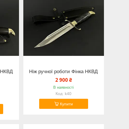
а НКВД
Ніж ручної роботи Фінка НКВД
2 900 ₴
В наявності
k40
Купити