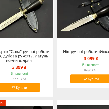
ортік "Сова" ручної роботи
Ніж ручної роботи Фінка
, дубова рукоять, латунь,
3 099 ₴
ножни шкіряні
В наявності
3 399 ₴
k40
В наявності
k73
Купити
Купити
25