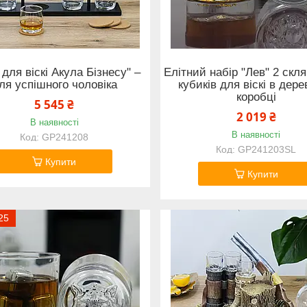
 для віскі Акула Бізнесу" –
Елітний набір "Лев" 2 скля
ля успішного чоловіка
кубиків для віскі в дере
коробці
5 545 ₴
2 019 ₴
В наявності
В наявності
GP241208
GP241203SL
Купити
Купити
25