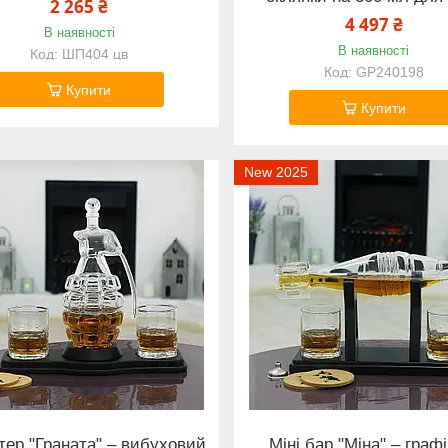
2 265 ₴
4 497 ₴
В наявності
В наявності
ШП404 цв
GP240198
Купити
Купити
New 2025
тер "Граната" – вибуховий
Міні бар "Міна" – графі