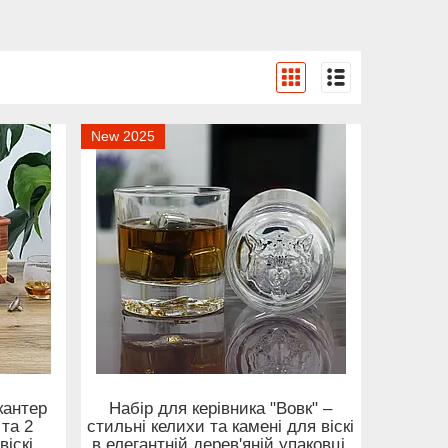
New 2025
кантер
Набір для керівника "Вовк" –
 та 2
стильні келихи та камені для віскі
віскі
в елегантній дерев'яній упаковці.