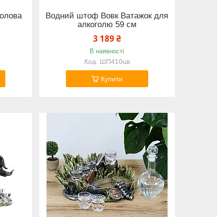
Голова
Водний штоф Вовк Ватажок для
алкоголю 59 см
3 189 ₴
В наявності
ШП410цв
Купити