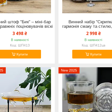
ний штоф "Бик" – міні-бар
Винний набір "Скрипк
равжніх поціновувачів віскі
гармонія смаку та стилю
3 498 ₴
2 998 ₴
В наявності
В наявності
ШП413
ШП412цв
Купити
Купити
25
New 2025