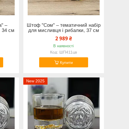
а" –
Штоф "Сом" – тематичний набір
, 34 см
для мисливця і рибалки, 37 см
2 989 ₴
В наявності
ШП411цв
Купити
New 2025