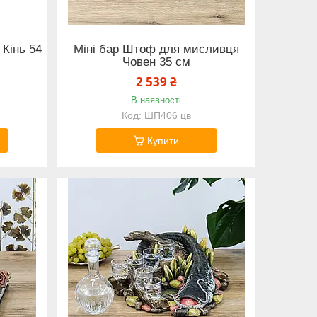
 Кінь 54
Міні бар Штоф для мисливця
Човен 35 см
2 539 ₴
В наявності
ШП406 цв
Купити