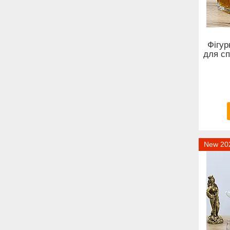
Фігур
для сп
New 20