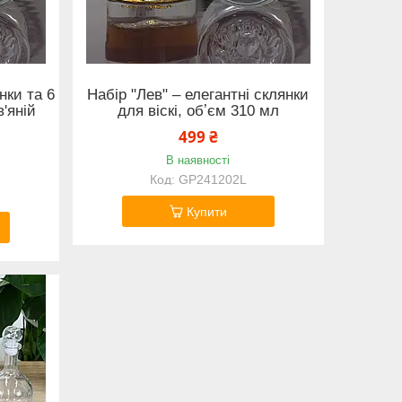
нки та 6
Набір "Лев" – елегантні склянки
в'яній
для віскі, обʼєм 310 мл
499 ₴
В наявності
GP241202L
Купити