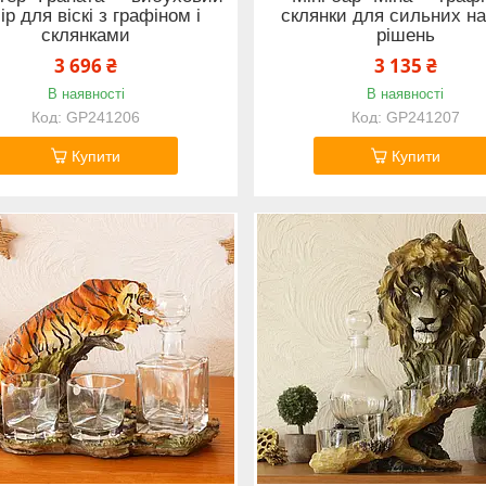
ір для віскі з графіном і
склянки для сильних нап
склянками
рішень
3 696 ₴
3 135 ₴
В наявності
В наявності
GP241206
GP241207
Купити
Купити