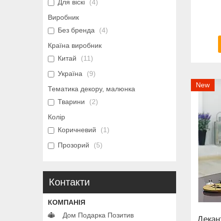
Для віскі
4
Виробник
Без бренда
4
Країна виробник
Китай
11
Україна
9
New
Тематика декору, малюнка
Тварини
2
Колір
Коричневий
1
Прозорий
5
Контакти
Дом Подарка Позитив
Декан