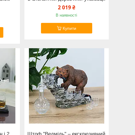
2 019 ₴
В наявності
Купити
н і 2
Штоф "Ведмідь" – ексклюзивний