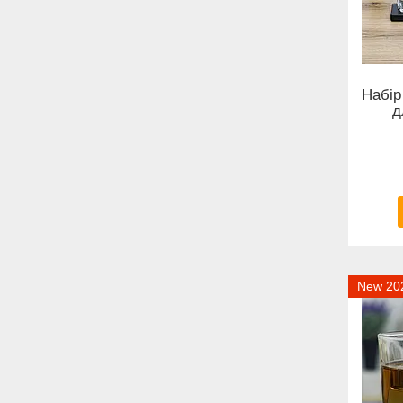
Набір
д
New 20