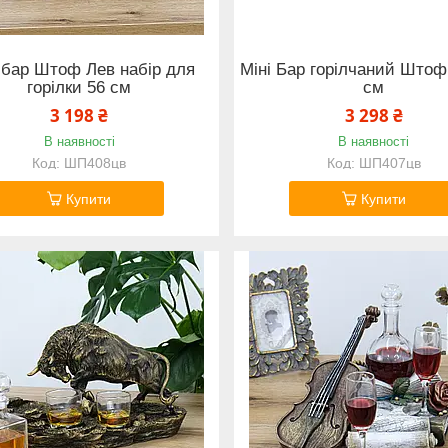
-бар Штоф Лев набір для
Міні Бар горілчаний Штоф
горілки 56 см
см
3 198 ₴
3 298 ₴
В наявності
В наявності
ШП408цв
ШП407цв
Купити
Купити