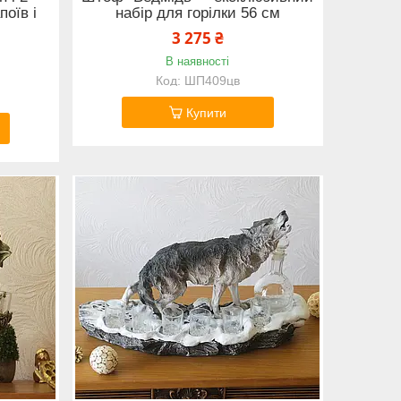
оїв і
набір для горілки 56 см
3 275 ₴
В наявності
ШП409цв
Купити