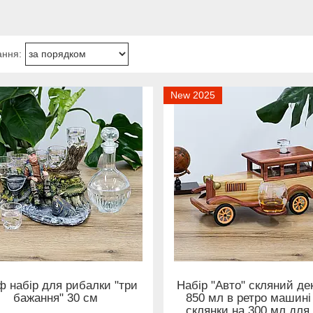
New 2025
 набір для рибалки "три
Набір "Авто" скляний де
бажання" 30 см
850 мл в ретро машині
склянки на 300 мл для 