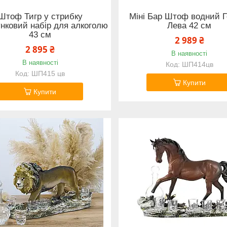
Штоф Тигр у стрибку
Міні Бар Штоф водний 
нковий набір для алкоголю
Лева 42 см
43 см
2 989 ₴
2 895 ₴
В наявності
В наявності
ШП414цв
ШП415 цв
Купити
Купити