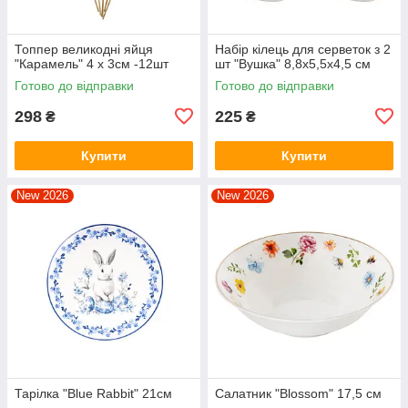
Топпер великодні яйця
Набір кілець для серветок з 2
"Карамель" 4 х 3см -12шт
шт "Вушка" 8,8х5,5х4,5 см
Готово до відправки
Готово до відправки
298
225
₴
₴
Купити
Купити
New 2026
New 2026
Тарілка "Blue Rabbit" 21см
Салатник "Blossom" 17,5 см