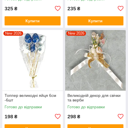
325
235
₴
₴
Купити
Купити
New 2026
New 2026
Топпер великодні яйця 6см
Великодній декор для свічки
-6шт
та верби
Готово до відправки
Готово до відправки
198
298
₴
₴