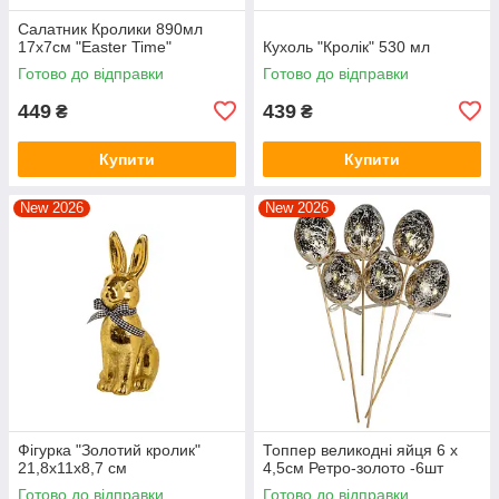
Салатник Кролики 890мл
17x7см "Easter Time"
Кухоль "Кролік" 530 мл
Готово до відправки
Готово до відправки
449
439
₴
₴
Купити
Купити
New 2026
New 2026
Фігурка "Золотий кролик"
Топпер великодні яйця 6 х
21,8х11х8,7 см
4,5см Ретро-золото -6шт
Готово до відправки
Готово до відправки