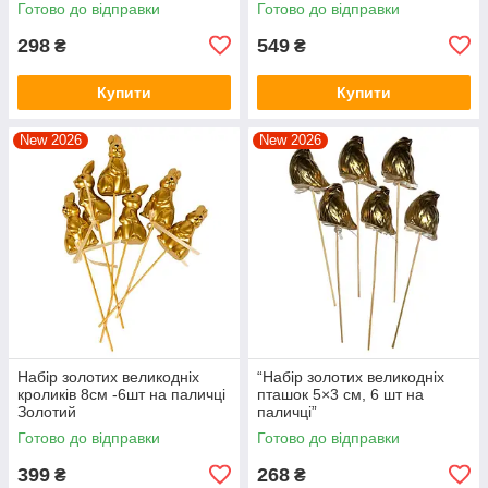
Готово до відправки
Готово до відправки
298
549
₴
₴
Купити
Купити
New 2026
New 2026
Набір золотих великодніх
“Набір золотих великодніх
кроликів 8см -6шт на паличці
пташок 5×3 см, 6 шт на
Золотий
паличці”
Готово до відправки
Готово до відправки
399
268
₴
₴