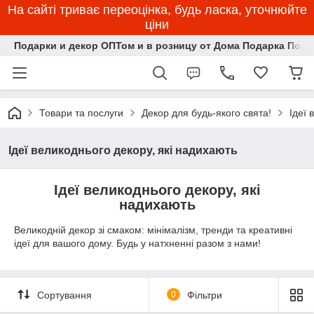
На сайті триває переоцінка, будь ласка, уточнюйте
ціни
Подарки и декор ОПТом и в розницу от Дома Подарка Пози
Товари та послуги
Декор для будь-якого свята!
Ідеї 
Ідеї великоднього декору, які надихають
Ідеї великоднього декору, які
надихають
Великодній декор зі смаком: мінімалізм, тренди та креативні
ідеї для вашого дому. Будь у натхненні разом з нами!
Сортування
0
Фільтри