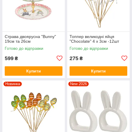
Страва двоярусна "Bunny"
Топпер великодні яйця
19см та 26см
"Chocolate" 4 х 3см -12шт
Готово до відправки
Готово до відправки
599
275
₴
₴
Купити
Купити
Новинка
New 2026