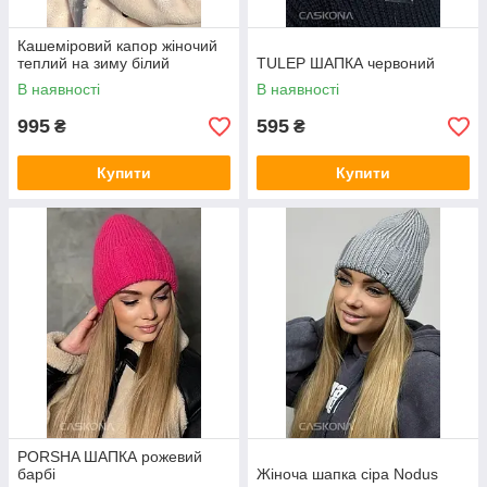
Кашеміровий капор жіночий
теплий на зиму білий
TULEP ШАПКА червоний
В наявності
В наявності
995
595
₴
₴
Купити
Купити
PORSHA ШАПКА рожевий
барбі
Жіноча шапка сіра Nodus