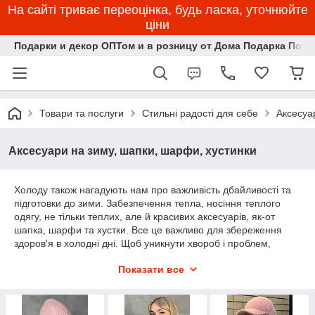
На сайті триває переоцінка, будь ласка, уточнюйте
ціни
Подарки и декор ОПТом и в розницу от Дома Подарка Пози
Товари та послуги
Стильні радості для себе
Аксесуа
Аксесуари на зиму, шапки, шарфи, хустинки
Холоду також нагадують нам про важливість дбайливості та
підготовки до зими. Забезпечення тепла, носіння теплого
одягу, не тільки теплих, але й красивих аксесуарів, як-от
шапка, шарфи та хустки. Все це важливо для збереження
здоров'я в холодні дні. Щоб уникнути хвороб і проблем,
пов'язаних із зимовою прохолодою, рекомендується
Показати все
правильно підготуватися і вибрати для себе найкращі моделі
аксесуарів на цю зиму.