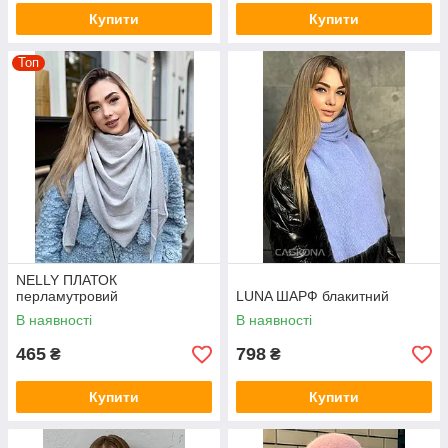
Купити
Купити
Топ
NELLY ПЛАТОК
перламутровий
LUNA ШАРФ блакитний
В наявності
В наявності
465
798
₴
₴
Купити
Купити