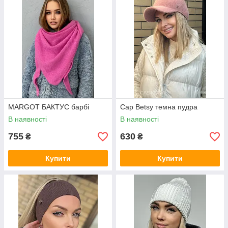
MARGOT БАКТУС барбі
Cap Betsy темна пудра
В наявності
В наявності
755
630
₴
₴
Купити
Купити