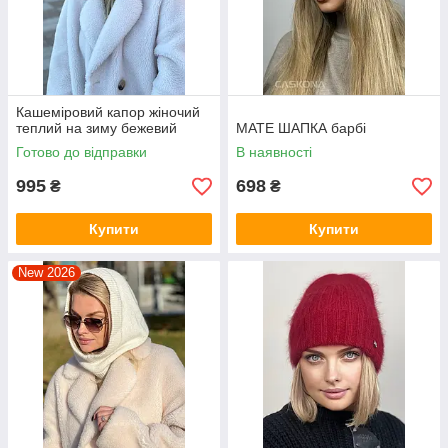
Кашеміровий капор жіночий
теплий на зиму бежевий
MATE ШАПКА барбі
Готово до відправки
В наявності
995
698
₴
₴
Купити
Купити
New 2026