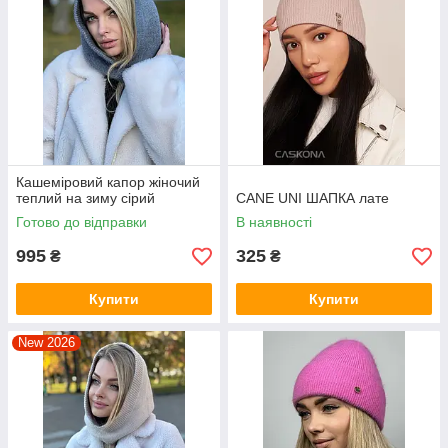
Кашеміровий капор жіночий
теплий на зиму сірий
CANE UNI ШАПКА лате
Готово до відправки
В наявності
995
325
₴
₴
Купити
Купити
New 2026