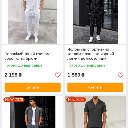
Чоловічий спортивний
Чоловічий літній костюм:
костюм плащівка чорний —
сорочка та брюки
легкий демісезонний
комплект з капюшоном
Готово до відправки
Готово до відправки
2 198
1 589
₴
₴
Купити
Купити
NEW 2026
New 2025