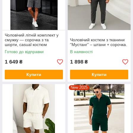
Чоловічий літній комплект у
смужку — сорочка з та
Чоловічий костюм з тканини
шорти, casual костюм
“Мустанг” – штани + сорочка.
Готово до відправки
В наявності
1 649
1 898
₴
₴
Купити
Купити
New 2025