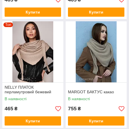
Купити
Купити
Топ
NELLY ПЛАТОК
перламутровий бежевий
MARGOT БАКТУС какао
В наявності
В наявності
465
755
₴
₴
Купити
Купити