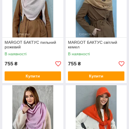
MARGOT БАКТУС пильний
MARGOT БАКТУС світлий
рожевий
кемел
В наявності
В наявності
755
755
₴
₴
Купити
Купити