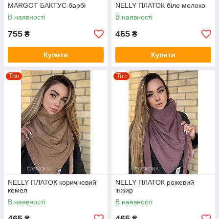
MARGOT БАКТУС барбі
NELLY ПЛАТОК біле молоко
В наявності
В наявності
755
465
₴
₴
Купити
Купити
Топ
Топ
NELLY ПЛАТОК коричневий
NELLY ПЛАТОК рожевий
кемел
інжир
В наявності
В наявності
465
465
₴
₴