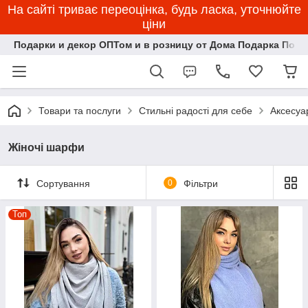
На сайті триває переоцінка, будь ласка, уточнюйте
ціни
Подарки и декор ОПТом и в розницу от Дома Подарка Пози
Товари та послуги
Стильні радості для себе
Аксесуа
Жіночі шарфи
Сортування
0
Фільтри
Топ