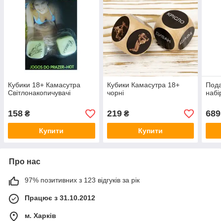
Кубики 18+ Камасутра
Кубики Камасутра 18+
Пода
Світлонакопичувачі
чорні
набі
158
219
689
₴
₴
Купити
Купити
Про нас
97% позитивних з 123 відгуків за рік
Працює з 31.10.2012
м. Харків