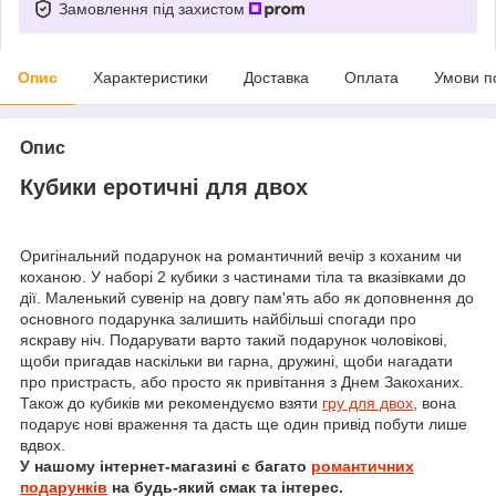
Замовлення під захистом
Опис
Характеристики
Доставка
Оплата
Умови п
Опис
Кубики еротичні для двох
Оригінальний подарунок на романтичний вечір з коханим чи
коханою. У наборі 2 кубики з частинами тіла та вказівками до
дії. Маленький сувенір на довгу пам'ять або як доповнення до
основного подарунка залишить найбільші спогади про
яскраву ніч. Подарувати варто такий подарунок чоловікові,
щоби пригадав наскільки ви гарна, дружині, щоби нагадати
про пристрасть, або просто як привітання з Днем Закоханих.
Також до кубиків ми рекомендуємо взяти
гру для двох
, вона
подарує нові враження та дасть ще один привід побути лише
вдвох.
У нашому інтернет-магазині є багато
романтичних
подарунків
на будь-який смак та інтерес.