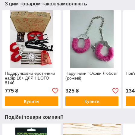
З цим товаром також замовляють
Подарунковий еротичний
Наручники ''Окови Любові''
Пов'
набір 18+ ДЛЯ НЬОГО
(рожеві)
8146
775
325
134
₴
₴
Купити
Купити
Подібні товари компанії