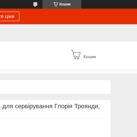
Кошик
е ціни
Кошик
 для сервірування Глорія Троянди,