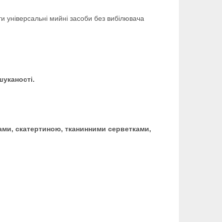
ти універсальні мийні засоби без вибілювача
шуканості.
орами, скатертиною, тканинними серветками,