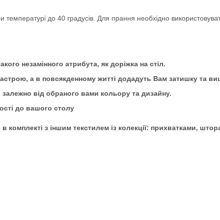
и температурі до 40 градусів. Для прання необхідно використовува
кого незамінного атрибута, як доріжка на стіл.
строю, а в повсякденному житті додадуть Вам затишку та ви
 залежно від обраного вами кольору та дизайну.
вості до вашого столу
і в комплекті з іншим текстилем із колекції: прихватками, шт