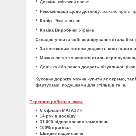
Дизайн:
квітковий принт
Рекомендації щодо догляду
: Бажано прати пр
Колір
: Різні кольори
Країна Виробник:
Україна
Складно уявити собі сервірування стола без та
За святковим столом додають святкового на
Можна легко змінювати стиль сервірування,
Доріжка або ранер додасть візуальної ціка
Кухонну доріжку можна купити як окремо, так 
фартухами, подушками для стільців та ін.
Переваги роботи з нами:
Є офлайн МАГАЗИН
14 років досвіду
31 000 відправлених замовлень
100% оригінал
Швидке надсилання