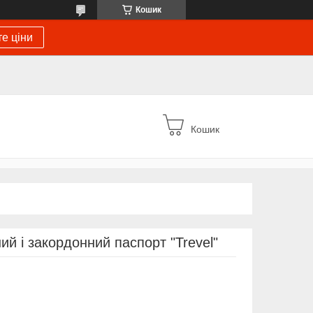
Кошик
е ціни
Кошик
й і закордонний паспорт "Trevel"