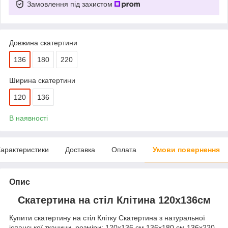
Замовлення під захистом
Довжина скатертини
136
180
220
Ширина скатертини
120
136
В наявності
арактеристики
Доставка
Оплата
Умови повернення
Опис
Скатертина на стіл Клітина 120х136см
Купити скатертину на стіл Клітку Скатертина з натуральної
іспанської тканини. розміри: 120х136 см 136х180 см 136х220