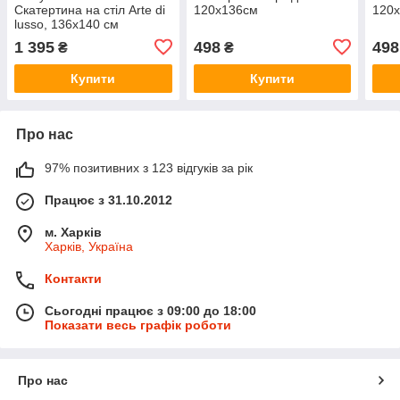
Скатертина на стіл Arte di
120х136см
120
lusso, 136х140 см
Прованс
1 395
498
498
₴
₴
Купити
Купити
Про нас
97% позитивних з 123 відгуків за рік
Працює з 31.10.2012
м. Харків
Харків, Україна
Контакти
Сьогодні працює з 09:00 до 18:00
Показати весь графік роботи
Про нас