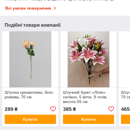
Всі умови повернення
Подібні товари компанії
Штучна хризантема, біло-
Штучний букет «Лілія»
Штуч
рожева, 70 см
силікон, 5 віток, 9 голів,
70 с
висота 55 см
289
385
465
₴
₴
Купити
Купити