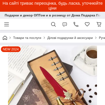
На сайті триває переоцінка, будь ласка, уточнюйте
ціни
Подарки и декор ОПТом и в розницу от Дома Подарка Пози
Товари та послуги
Ділові подарунки й аксесуари
Руч
NEW 2024