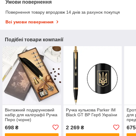
Умови повернення
Повернення товару впродовж 14 днів за рахунок покупця
Всі умови повернення
Подібні товари компанії
Вінтажний подарунковий
Ручка кулькова Parker IM
Ерот
набір для каліграфії Ручка
Black GT BP Герб України
для 
Перо (чорне)
пред
698
2 269
675
₴
₴