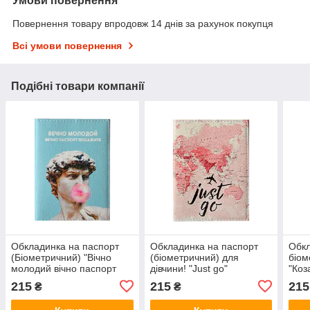
Умови повернення
Повернення товару впродовж 14 днів за рахунок покупця
Всі умови повернення
Подібні товари компанії
Обкладинка на паспорт
Обкладинка на паспорт
Обкл
(Біометричний) "Вічно
(біометричний) для
біом
молодий вічно паспорт
дівчини! "Just go"
"Коз
покажіть"
215
215
215
₴
₴