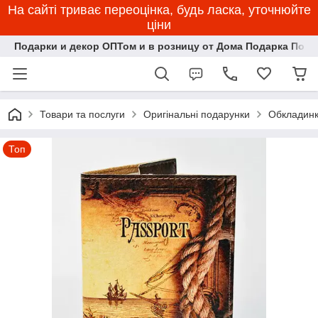
На сайті триває переоцінка, будь ласка, уточнюйте
ціни
Подарки и декор ОПТом и в розницу от Дома Подарка Пози
Товари та послуги
Оригінальні подарунки
Обкладинк
Топ