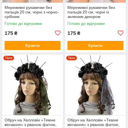
Мереживні рукавички без
Мереживні рукавички без
пальців 20 см, чорні з чорно-
пальців 20 см, чорні із
срібним
зеленим декором
Готово до відправки
Готово до відправки
175
175
₴
₴
Купити
Купити
New
New
Обруч на Хелловін «Темне
Обруч на Хелловін «Темне
вінчання» з рваною фатою,
вінчання» з рваною фатою,