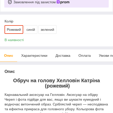
Замовлення під захистом
Колір
Рожевий
синій
зелений
В наявності
Опис
Характеристики
Доставка
Оплата
Умови п
Опис
Обруч на голову Хелловін Катріна
(рожевий)
Карнавальний аксесуар на Гелловін. Аксесуар на обідку
Череп і фота підійде для вас, якщо ви шукаєте кумедний і
водночас витончений образ. Сріблястий череп — несподівана
та ефектна прикраса для головного убору. Кольорова фота