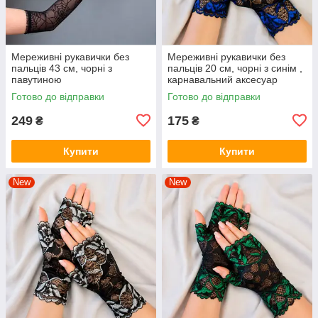
Мереживні рукавички без
Мереживні рукавички без
пальців 43 см, чорні з
пальців 20 см, чорні з синім ,
павутиною
карнавальний аксесуар
Готово до відправки
Готово до відправки
249
175
₴
₴
Купити
Купити
New
New