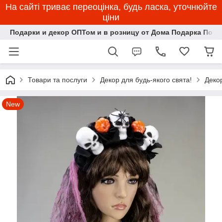
На сайті триває переоцінка, будь ласка, уточнюйте
ціни
Подарки и декор ОПТом и в розницу от Дома Подарка Пози
Товари та послуги
Декор для будь-якого свята!
Деко
New