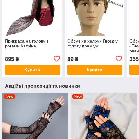
Прикраса на голову з
Обруч на хелоун Гвозд у
Обру
рогами Катріна
голову преміум
«Тем
рва
895
89
355
₴
₴
Купити
Купити
Акційні пропозиції та новинки
New
New