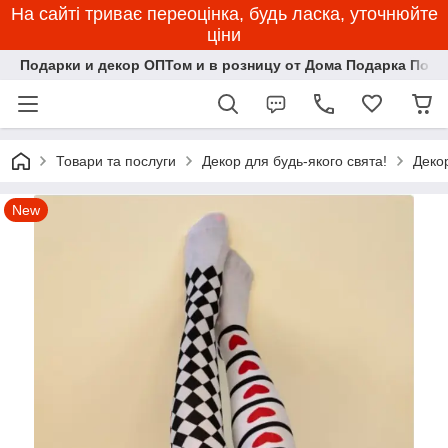
На сайті триває переоцінка, будь ласка, уточнюйте
ціни
Подарки и декор ОПТом и в розницу от Дома Подарка Пози
Товари та послуги
Декор для будь-якого свята!
Деко
New