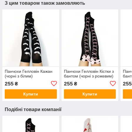
З цим товаром також замовляють
Панчохи Гелловін Кажан
Панчохи Гелловін Кістки з
Панч
(чорні з білим)
бантом (чорні з рожевим)
бант
255
255
255
₴
₴
Купити
Купити
Подібні товари компанії