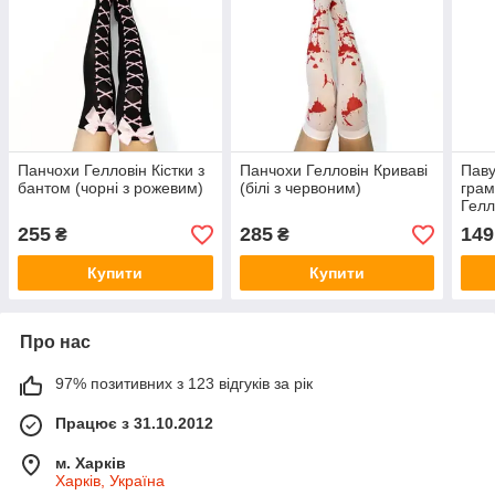
Панчохи Гелловін Кістки з
Панчохи Гелловін Криваві
Паву
бантом (чорні з рожевим)
(білі з червоним)
грам
Гелл
255
285
149
₴
₴
Купити
Купити
Про нас
97% позитивних з 123 відгуків за рік
Працює з 31.10.2012
м. Харків
Харків, Україна