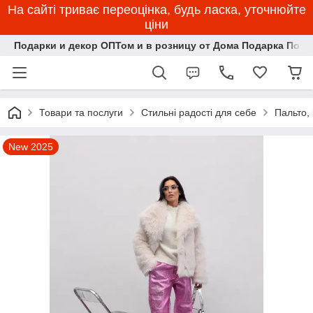
На сайті триває переоцінка, будь ласка, уточнюйте
ціни
Подарки и декор ОПТом и в розницу от Дома Подарка Пози
Товари та послуги
Стильні радості для себе
Пальто, 
New 2025