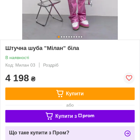
Штучна шуба "Мілан" біла
В наявності
Код: Милан 03
Роздріб
4 198
₴
Купити
або
Купити з
Що таке купити з Пром?