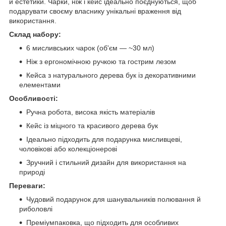
й естетики. Чарки, ніж і кейс ідеально поєднуються, щоб
подарувати своєму власнику унікальні враження від
використання.
Склад набору:
6 мисливських чарок (об'єм — ~30 мл)
Ніж з ергономічною ручкою та гострим лезом
Кейса з натурального дерева бук із декоративними
елементами
Особливості:
Ручна робота, висока якість матеріалів
Кейс із міцного та красивого дерева бук
Ідеально підходить для подарунка мисливцеві,
чоловікові або колекціонерові
Зручний і стильний дизайн для використання на
природі
Переваги:
Чудовий подарунок для шанувальників полювання й
риболовлі
Преміумпаковка, що підходить для особливих