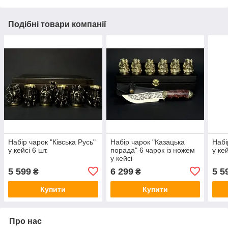
Подібні товари компанії
Набір чарок "Ківська Русь"
Набір чарок "Казацька
Набі
у кейсі 6 шт.
порада" 6 чарок із ножем
у кей
у кейсі
5 599
6 299
5 5
₴
₴
Купити
Купити
Про нас