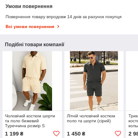
Умови повернення
Повернення товару впродовж 14 днів за рахунок покупця
Всі умови повернення
Подібні товари компанії
Чоловічий костюм шорти
Літній чоловічий костюм
Трик
та поло бежевий
поло та шорти (сірий)
кост
Туреччина розмір S
коль
1 199
1 450
2 9
₴
₴