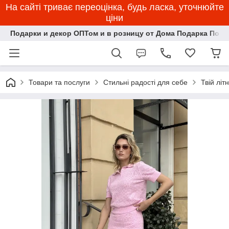
На сайті триває переоцінка, будь ласка, уточнюйте
ціни
Подарки и декор ОПТом и в розницу от Дома Подарка Пози
Товари та послуги
Стильні радості для себе
Твій літ