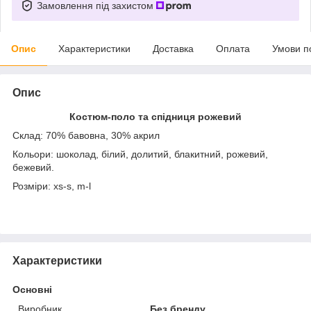
Замовлення під захистом
Опис
Характеристики
Доставка
Оплата
Умови п
Опис
Костюм-поло та спідниця рожевий
Склад: 70% бавовна, 30% акрил
Кольори: шоколад, білий, долитий, блакитний, рожевий,
бежевий.
Розміри: xs-s, m-l
Характеристики
Основні
Виробник
Без бренду