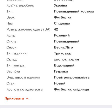
Країна виробник
Україна
Тип
Повсякденний костюм
Верх
Футболка
Низ
Спідниця
Розмір жіночого одягу (UA)
42
Колір
Рожевий
Стиль
Повсякденний
Сезон
Весна/Літо
Тип тканини
Трикотаж
Склад
хлопок, акрил
Тип коміра
Відкладний
Застібка
Гудзики
Властивості тканини
Повітропроникність
Стан
Новий
Костюм складається з
Футболка, спідниця
Приховати