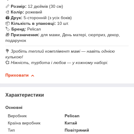
📏
Розмір:
12 дюймів (30 см)
🎨
Колір:
рожевий
🖨
Друк:
5-сторонній (з усіх боків)
📦
Кількість в упаковці:
10 шт.
🏷
Бренд:
Pelican
🎁
Призначення:
для мами, День матері, сюрприз, декор,
подарунок
💐
Зробіть теплий комплімент мамі — навіть однією
кулькою!
💞
Ніжність, турбота і любов — у кожному наборі.
Приховати
Характеристики
Основні
Виробник
Pelican
Країна виробник
Китай
Тип
Повітряний