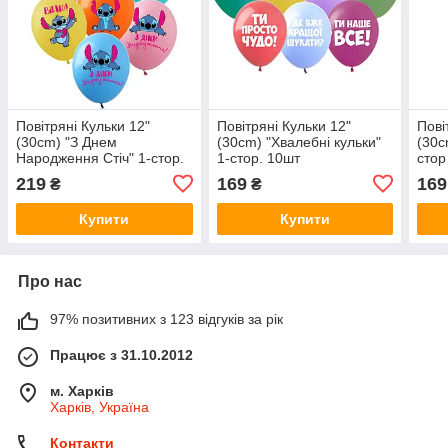
Повітряні Кульки 12"
Повітряні Кульки 12"
Пові
(30сm) "З Днем
(30сm) "Хвалебнi кульки"
(30с
Народження Стіч" 1-стор.
1-стор. 10шт
стор
10шт Різнокольоровий
Різнокольоровий Pelican
Різн
219
169
169
₴
₴
Pelican
Купити
Купити
Про нас
97% позитивних з 123 відгуків за рік
Працює з 31.10.2012
м. Харків
Харків, Україна
Контакти