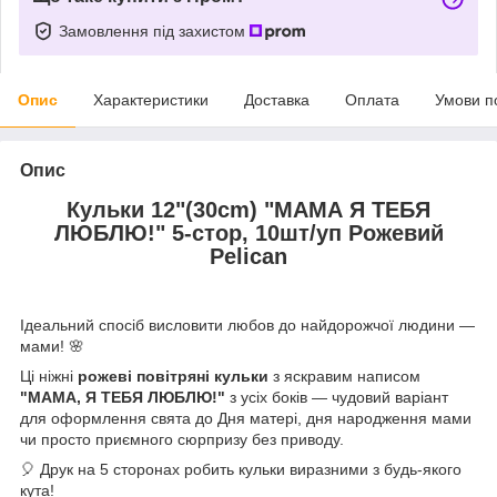
Замовлення під захистом
Опис
Характеристики
Доставка
Оплата
Умови п
Опис
Кульки 12"(30сm) "МАМА Я ТЕБЯ
ЛЮБЛЮ!" 5-стор, 10шт/уп Рожевий
Pelican
Ідеальний спосіб висловити любов до найдорожчої людини —
мами! 🌸
Ці ніжні
рожеві повітряні кульки
з яскравим написом
"МАМА, Я ТЕБЯ ЛЮБЛЮ!"
з усіх боків — чудовий варіант
для оформлення свята до Дня матері, дня народження мами
чи просто приємного сюрпризу без приводу.
🎈 Друк на 5 сторонах робить кульки виразними з будь-якого
кута!