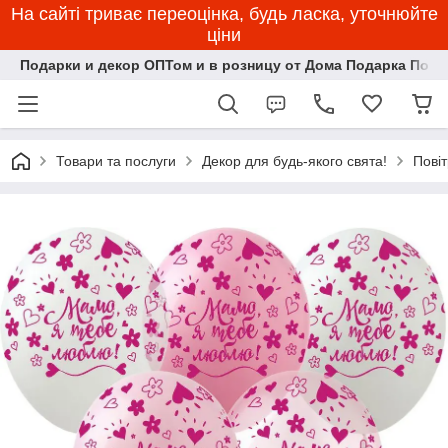
На сайті триває переоцінка, будь ласка, уточнюйте
ціни
Подарки и декор ОПТом и в розницу от Дома Подарка Пози
Товари та послуги
Декор для будь-якого свята!
Пові