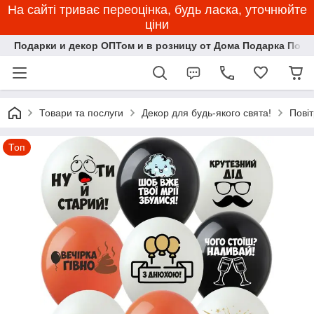
На сайті триває переоцінка, будь ласка, уточнюйте
ціни
Подарки и декор ОПТом и в розницу от Дома Подарка Пози
Товари та послуги
Декор для будь-якого свята!
Повіт
Топ