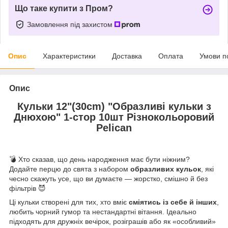
Що таке купити з Пром?
Замовлення під захистом
Опис
Характеристики
Доставка
Оплата
Умови п
Опис
Кульки 12"(30сm) "Образливi кульки з
Днюхою" 1-стор 10шт Різнокольоровий
Pelican
💣 Хто сказав, що день народження має бути ніжним?
Додайте перцю до свята з набором
образливих кульок
, які
чесно скажуть усе, що ви думаєте — жорстко, смішно й без
фільтрів 😈
Ці кульки створені для тих, хто вміє
сміятись із себе й інших
,
любить чорний гумор та нестандартні вітання. Ідеально
підходять для дружніх вечірок, розіграшів або як «особливий»