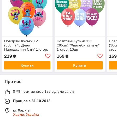
Повітряні Кульки 12"
Повітряні Кульки 12"
Пові
(30сm) "З Днем
(30сm) "Хвалебнi кульки"
(30с
Народження Стіч" 1-стор.
1-стор. 10шт
стор
10шт Різнокольоровий
Різнокольоровий Pelican
Різн
219
169
169
₴
₴
Pelican
Купити
Купити
Про нас
97% позитивних з 123 відгуків за рік
Працює з 31.10.2012
м. Харків
Харків, Україна