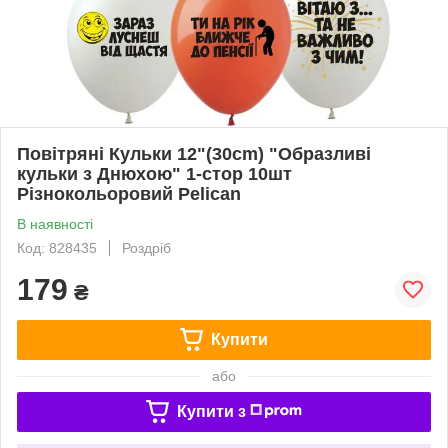
Повітряні Кульки 12"(30сm) "Образливi
кульки з Днюхою" 1-стор 10шт
Різнокольоровий Pelican
В наявності
Код: 828435
Роздріб
179
₴
Купити
або
Купити з