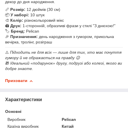
декор до дня народження.
📏
Розмір:
12 дюймів (30 см)
📦
У наборі:
10 штук
🎨
Колір:
різнокольоровий мікс
🖨
Друк:
1-сторонній, образливі фрази у стилі "З днюхою!"
🏷
Бренд:
Pelican
🎉
Призначення:
день народження з гумором, прикольна
вечірка, тролінг, розіграш
⚠️
Підходить не для всіх — лише для тих, хто має почуття
гумору й не ображається на правду 😉
🎁
Ідеальний «подарунок» другу, подрузі або колезі, якого ви
добре знаєте.
Приховати
Характеристики
Основні
Виробник
Pelican
Країна виробник
Китай