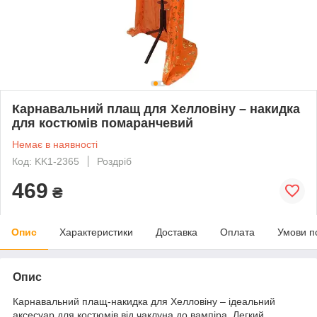
Карнавальний плащ для Хелловіну – накидка
для костюмів помаранчевий
Немає в наявності
Код: KK1-2365
Роздріб
469
₴
Опис
Характеристики
Доставка
Оплата
Умови п
Опис
Карнавальний плащ-накидка для Хелловіну – ідеальний
аксесуар для костюмів від чаклуна до вампіра. Легкий,