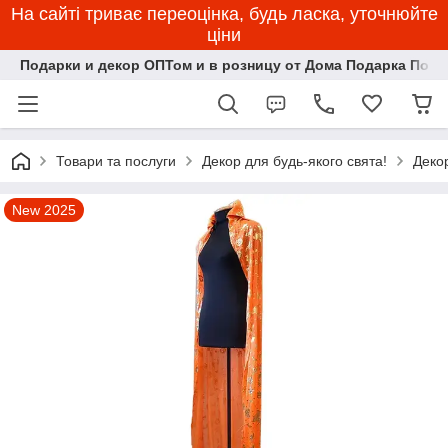
На сайті триває переоцінка, будь ласка, уточнюйте
ціни
Подарки и декор ОПТом и в розницу от Дома Подарка Пози
Товари та послуги
Декор для будь-якого свята!
Деко
New 2025