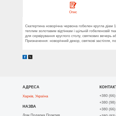
Опис
Скатертина новорічна червона гобелен кругла діам 1
теплим золотавим відтінкам і щільній гобеленовій тк
для сервірування круглого столу, святкових вечерь а
Призначення: новорічний декор, святкові застілля, п
+380 (66)
Харків, Україна
+380 (98)
+380 (66)
Дом Подарка Позитив
+380 (93)