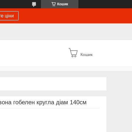
Кошик
е ціни
Кошик
вона гобелен кругла діам 140см