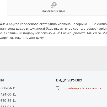
Характеристики
40см Кругла гобеленова скатертина червона новорічна — це символ
анині вона додає вишуканості будь-якому інтер’єру та створює чарі
бо як стильний подарунок близьким. 📏 Розмір: діаметр 140 см 💫 Ма
одарунки, текстиль для дому
 680-84-11
http://dompodarka.com.ua
 424-00-11
 680-84-11
 713-01-11