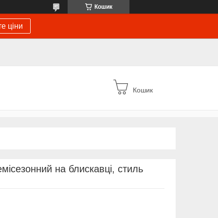
Кошик
е ціни
Кошик
місезонний на блискавці, стиль