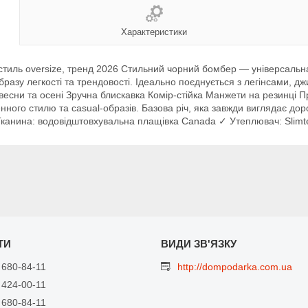
Характеристики
стиль oversize, тренд 2026 Стильний чорний бомбер — універсальна
бразу легкості та трендовості. Ідеально поєднується з легінсами,
есни та осені Зручна блискавка Комір-стійка Манжети на резинці П
ного стилю та casual-образів. Базова річ, яка завжди виглядає доро
Тканина: водовідштовхувальна плащівка Canada ✓ Утеплювач: Slim
 680-84-11
http://dompodarka.com.ua
 424-00-11
 680-84-11