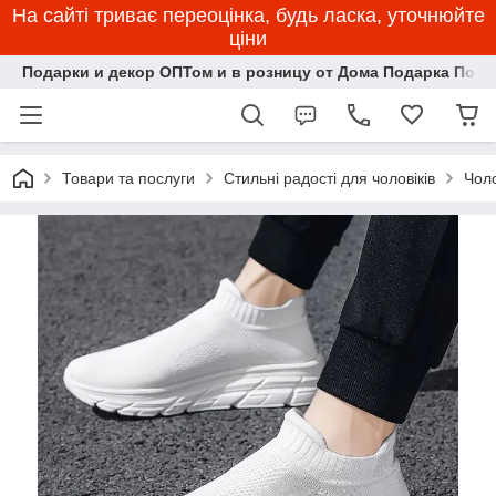
На сайті триває переоцінка, будь ласка, уточнюйте
ціни
Подарки и декор ОПТом и в розницу от Дома Подарка Пози
Товари та послуги
Стильні радості для чоловіків
Чоло