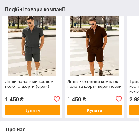
Подібні товари компанії
Літній чоловічий костюм
Літній чоловічий комплект
Трик
поло та шорти (сірий)
поло та шорти коричневий
кост
коль
1 450
1 450
2 9
₴
₴
Купити
Купити
Про нас