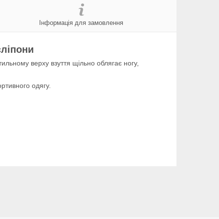
Інформація для замовлення
сліпони
ильному верху взуття щільно облягає ногу,
ртивного одягу.