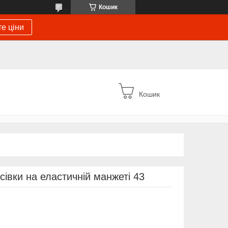
Кошик
е ціни
Кошик
осівки на еластичній манжеті 43