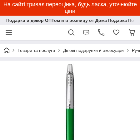
На сайті триває переоцінка, будь ласка, уточнюйте
ціни
Подарки и декор ОПТом и в розницу от Дома Подарка Пози
Товари та послуги
Ділові подарунки й аксесуари
Руч