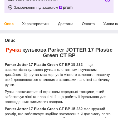
Замовлення під захистом
Опис
Характеристики
Доставка
Оплата
Умови п
Опис
Ручка
кулькова Parker JOTTER 17 Plastic
Green CT BP
Parker Jotter 17 Plastic Green CT BP 15 232
— це
високоякісна кулькова ручка з елегантним і сучасним
дизайном. Ця ручка має корпус із міцного зеленого пластику,
який доповнюється сталевими вставками на кліпсі та кінчику
ручки.
Ручка постачається зі стрижнем середньої товщини, який
забезпечує чіткі та плавні лінії, що робить її ідеальною для
повсякденних письмових завдань.
Parker Jotter 17 Plastic Green CT BP 15 232
має зручний
розмір, що забезпечує надійне захоплення й дає змогу легко