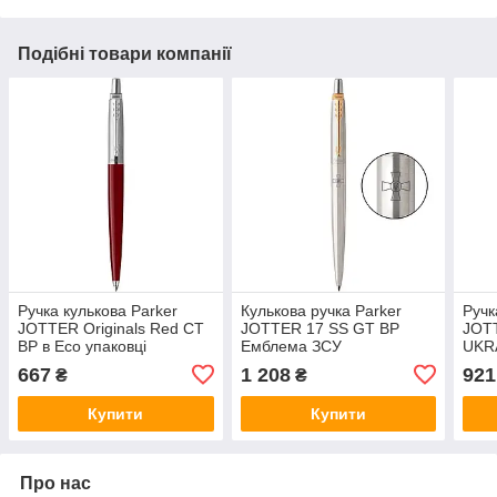
Подібні товари компанії
Ручка кулькова Parker
Кулькова ручка Parker
Ручк
JOTTER Originals Red CT
JOTTER 17 SS GT BP
JOTT
BP в Eco упаковці
Емблема ЗСУ
UKRA
Прап
667
1 208
921
₴
₴
Купити
Купити
Про нас