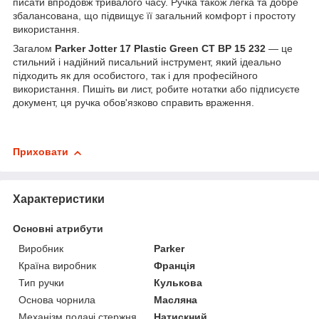
писати впродовж тривалого часу. Ручка також легка та добре
збалансована, що підвищує її загальний комфорт і простоту
використання.
Загалом
Parker Jotter 17 Plastic Green CT BP 15 232
— це
стильний і надійний писальний інструмент, який ідеально
підходить як для особистого, так і для професійного
використання. Пишіть ви лист, робите нотатки або підписуєте
документ, ця ручка обов'язково справить враження.
Приховати
Характеристики
Основні атрибути
Виробник
Parker
Країна виробник
Франція
Тип ручки
Кулькова
Основа чорнила
Масляна
Механізм подачі стержня
Натискний