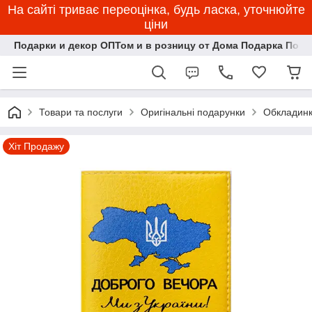
На сайті триває переоцінка, будь ласка, уточнюйте
ціни
Подарки и декор ОПТом и в розницу от Дома Подарка Пози
Товари та послуги
Оригінальні подарунки
Обкладинк
Хіт Продажу