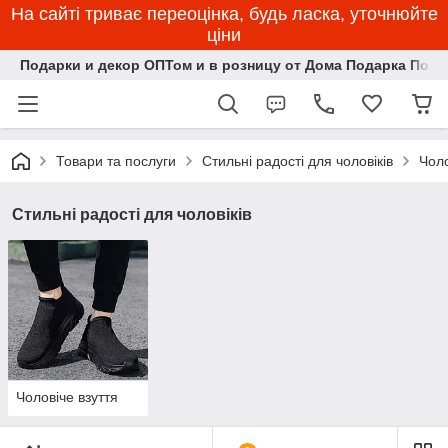
На сайті триває переоцінка, будь ласка, уточнюйте
ціни
Подарки и декор ОПТом и в розницу от Дома Подарка Пози
Товари та послуги
Стильні радості для чоловіків
Чоло
Стильні радості для чоловіків
Чоловіче взуття