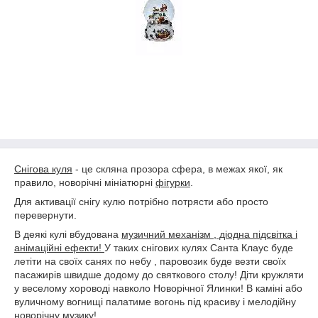
Снігова куля
- це скляна прозора сфера, в межах якої, як
правило, новорічні мініатюрні
фігурки
.
Для активації снігу кулю потрібно потрясти або просто
перевернути.
В деякі кулі вбудована
музичний механізм , діодна підсвітка і
анімаційні ефекти!
У таких снігових кулях Санта Клаус буде
летіти на своїх санях по небу , паровозик буде везти своїх
пасажирів швидше додому до святкового столу! Діти кружляти
у веселому хороводі навколо Новорічної Ялинки! В каміні або
вуличному вогнищі палатиме вогонь під красиву і мелодійну
новорічну музику!