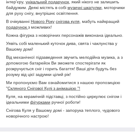
інтер'єру,
унікальний подарунок
, який нікого не залишить
байдужим. Деякі містять в собі
музичні шкатулки
, моторчики
для руху снігу, внутрішнє освітлення.
В очікуванні
Нового Року
снігова куля
, мабуть найкращий
подарунок
з можливих!
Кожна фігурка з новорічних персонажів виконана ідеально.
Уявіть собі маленький куточок дива, свята і чаклунства у
Вашому домі!
Від механічної підзаведення звучить мелодійна музика, а з
допомогою батарейок Ви зможете спостерігати як
розкручується сніг і горить багаття! Ваші діти будуть без
розуму від цієї задумки цілий рік!
Ми пропонуємо Вам ознайомитися з нашою пропозицією
"
Скляного Снігової Кулі з анімацією "!
Куля, на керамічній підставці, з постійно циркулює снігом і
ідеальними
фігурками
ручної роботи!
Снігова Куля у Вашому домі - запорука теплого, чудового
новорічного настрою!