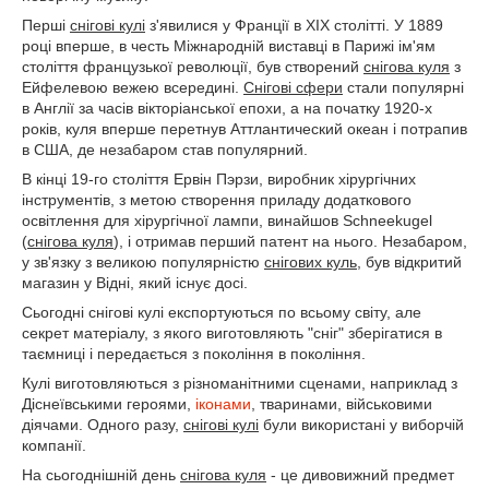
Перші
снігові кулі
з'явилися у Франції в XIX столітті. У 1889
році вперше, в честь Міжнародній виставці в Парижі ім'ям
століття французької революції, був створений
снігова куля
з
Ейфелевою вежею всередині.
Снігові сфери
стали популярні
в Англії за часів вікторіанської епохи, а на початку 1920-х
років, куля вперше перетнув Аттлантический океан і потрапив
в США, де незабаром став популярний.
В кінці 19-го століття Ервін Пэрзи, виробник хірургічних
інструментів, з метою створення приладу додаткового
освітлення для хірургічної лампи, винайшов Schneekugel
(
снігова куля
), і отримав перший патент на нього. Незабаром,
у зв'язку з великою популярністю
снігових куль
, був відкритий
магазин у Відні, який існує досі.
Сьогодні снігові кулі експортуються по всьому світу, але
секрет матеріалу, з якого виготовляють "сніг" зберігатися в
таємниці і передається з покоління в покоління.
Кулі виготовляються з різноманітними сценами, наприклад з
Діснеївськими героями,
іконами
, тваринами, військовими
діячами. Одного разу,
снігові кулі
були використані у виборчій
компанії.
На сьогоднішній день
снігова куля
- це дивовижний предмет