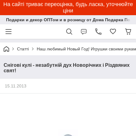
На сайті триває переоцінка, будь ласка, уточнюйте
ціни
Подарки и декор ОПТом и в розницу от Дома Подарка Пози
Статті
Наш любимый Новый Год! Игрушки своими рукам
Снігові кулі - незабутній дух Новорічних і Різдвяних
свят!
15.11.2013