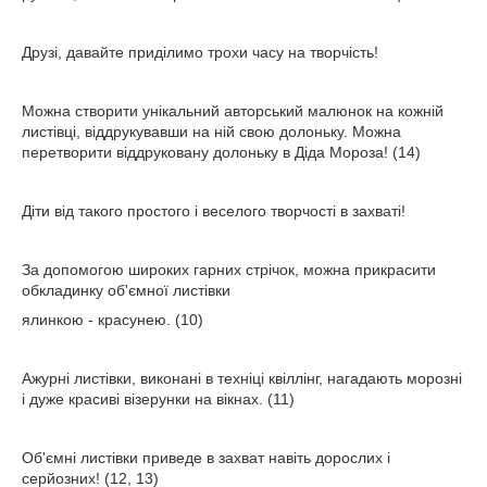
Друзі, давайте приділимо трохи часу на творчість!
Можна створити унікальний авторський малюнок на кожній
листівці, віддрукувавши на ній свою долоньку. Можна
перетворити віддруковану долоньку в Діда Мороза! (14)
Діти від такого простого і веселого творчості в захваті!
За допомогою широких гарних стрічок, можна прикрасити
обкладинку об'ємної листівки
ялинкою - красунею. (10)
Ажурні листівки, виконані в техніці квіллінг, нагадають морозні
і дуже красиві візерунки на вікнах. (11)
Об'ємні листівки приведе в захват навіть дорослих і
серйозних! (12, 13)