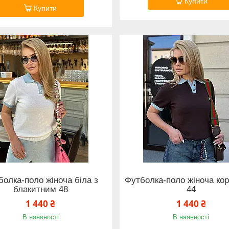
Купити
Купити
болка-поло жіноча біла з
Футболка-поло жіноча ко
блакитним 48
44
1 440 ₴
1 440 ₴
В наявності
В наявності