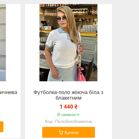
ричнева
Футболка-поло жіноча біла з
блакитним
1 440 ₴
В наявності
Полобілоблакитна
Купити