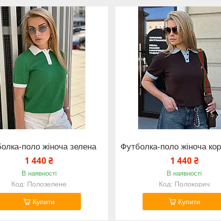
олка-поло жіноча зелена
Футболка-поло жіноча ко
1 440 ₴
1 440 ₴
В наявності
В наявності
Полозелене
Полокорич
Купити
Купити