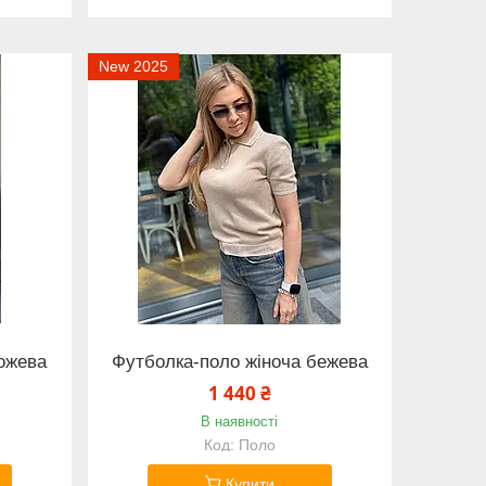
New 2025
ожева
Футболка-поло жіноча бежева
1 440 ₴
В наявності
Поло
Купити