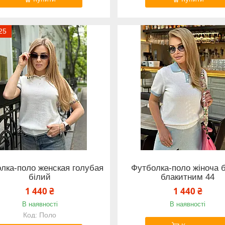
25
лка-поло женская голубая
Футболка-поло жіноча б
білий
блакитним 44
1 440 ₴
1 440 ₴
В наявності
В наявності
Поло