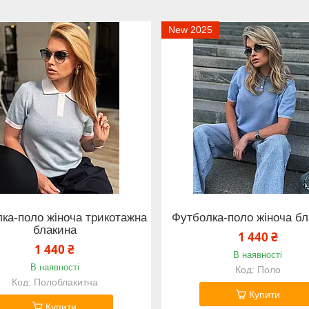
New 2025
ка-поло жіноча трикотажна
Футболка-поло жіноча бл
блакина
1 440 ₴
1 440 ₴
В наявності
В наявності
Поло
Полоблакитна
Купити
Купити