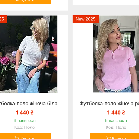
25
New 2025
болка-поло жіноча біла
Футболка-поло жіноча р
1 440 ₴
1 440 ₴
В наявності
В наявності
Поло
Поло
Купити
Купити