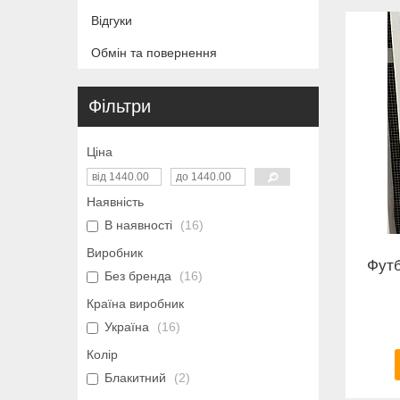
Відгуки
Обмін та повернення
Фільтри
Ціна
Наявність
В наявності
16
Виробник
Футб
Без бренда
16
Країна виробник
Україна
16
Колір
Блакитний
2